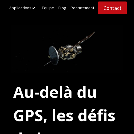
Aller
Ouvrir/fermer
Contact
Applications
Équipe
Blog
Recrutement
le
au
menu
contenu
enfant
Au-delà du
GPS, les défis